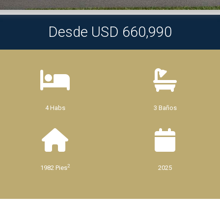
Desde USD 660,990
4 Habs
3 Baños
2
1982 Pies
2025