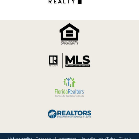
Volver arriba
|
Facebook
|
Instagram
|
Linkedin
|
YouTube
|
Tiktok