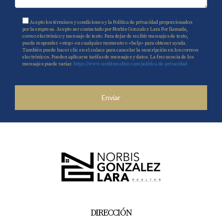
Acepto los términos y condiciones y la Política de privacidad proporcionados
por la empresa. Acepto ser contactado por Norbis Gonzalez Lara Por llamada,
correo electrónico y mensaje de texto. Para dejar de recibir mensajes de texto,
puede responder «stop» en cualquier momento o «help» para obtener ayuda.
También puede hacer clic en el enlace para cancelar la suscripción en los correos
electrónicos. Pueden aplicarse tarifas de mensajes y datos. La frecuencia de los
mensajes puede variar.
https://www.norbisrealtor.com/politica-de-privacidad
Enviar
DIRECCIÓN