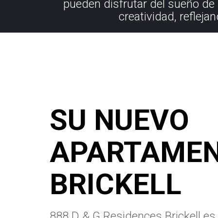
pueden disfrutar del sueño de
creatividad, reflejan
SU NUEVO
APARTAMEN
BRICKELL
888 D & G Residences Brickell es