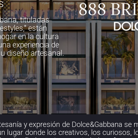
s
bana, tituladas
estyles," están
hogar en la cultura
 una experiencia de
su diseño artesanal.
rtesanía y expresión de Dolce&Gabbana se mat
 un lugar donde los creativos, los curiosos,