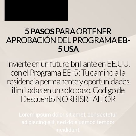
5 PASOS
PARA OBTENER
APROBACIÓN DEL PROGRAMA
EB-
5 USA
Invierte en un futuro brillante en EE.UU.
con el Programa EB-5: Tu camino a la
residencia permanente y oportunidades
ilimitadas en un solo paso. Codigo de
Descuento NORBISREALTOR
Lorem ipsum dolor sit amet, consectetur
adipiscing elit, sed do eiusmod tempor
incididunt.