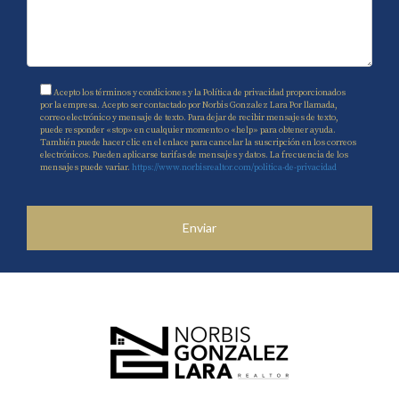
Acepto los términos y condiciones y la Política de privacidad proporcionados
por la empresa. Acepto ser contactado por Norbis Gonzalez Lara Por llamada,
correo electrónico y mensaje de texto. Para dejar de recibir mensajes de texto,
puede responder «stop» en cualquier momento o «help» para obtener ayuda.
También puede hacer clic en el enlace para cancelar la suscripción en los correos
electrónicos. Pueden aplicarse tarifas de mensajes y datos. La frecuencia de los
mensajes puede variar.
https://www.norbisrealtor.com/politica-de-privacidad
Enviar