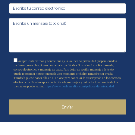
Acepto los términos y condiciones y la Política de privacidad proporcionados
por la empresa. Acepto ser contactado por Norbis Gonzalez Lara Por llamada,
correo electrónico y mensaje de texto. Para dejar de recibir mensajes de texto,
puede responder «stop» en cualquier momento o «help» para obtener ayuda.
También puede hacer clic en el enlace para cancelar la suscripción en los correos
electrónicos. Pueden aplicarse tarifas de mensajes y datos. La frecuencia de los
mensajes puede variar.
https://www.norbisrealtor.com/politica-de-privacidad
Enviar