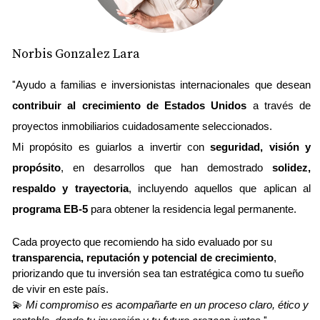
Si necesitas un poco más de espacio, los
apartamentos de dos habitaciones y un baño
Norbis Gonzalez Lara
están disponibles a partir de $122,500. Estas
unidades son ideales para parejas o pequeñas
"
Ayudo a familias e inversionistas internacionales que desean 
familias y ofrecen un ambiente acogedor y
contribuir al crecimiento de Estados Unidos
 a través de 
funcional. Ten en cuenta que la mayoría de las
proyectos inmobiliarios cuidadosamente seleccionados.
asociaciones requerirán un pago inicial del 20%
Mi propósito es guiarlos a invertir con 
seguridad, visión y 
propósito
, en desarrollos que han demostrado 
solidez, 
al comprar una propiedad, y si planeas financiar la
respaldo y trayectoria
, incluyendo aquellos que aplican al 
compra, es recomendable hacerlo por encima de
programa EB-5
 para obtener la residencia legal permanente.
los $122,500.
Cada proyecto que recomiendo ha sido evaluado por su 
Si prefieres una casa unifamiliar, hay opciones
transparencia, reputación y potencial de crecimiento
, 
interesantes disponibles. Por ejemplo, puedes
priorizando que tu inversión sea tan estratégica como tu sueño 
de vivir en este país.
encontrar una casa de tres habitaciones y dos
💫 
Mi compromiso es acompañarte en un proceso claro, ético y 
baños por $225,000. Estas casas suelen estar