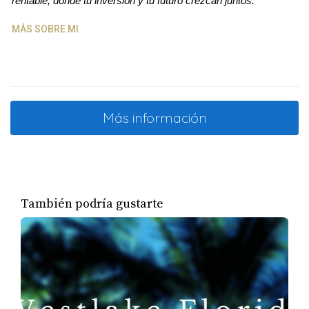
rentable, donde tu inversión y tu futuro crezcan juntos.
"
ubicadas en comunidades tranquilas y cuentan
MÁS SOBRE MI
con características como jardines y acceso a
servicios comunitarios. Si buscas una propiedad
con potencial de inversión, hay una casa de
cuatro habitaciones y dos baños que necesita
Más información
reparaciones, pero que podría venderse por
hasta $600,000 después de ser renovada. Esta
casa se encuentra en una comunidad sin
asociación, lo que significa que tienes más
También podría gustarte
libertad para personalizarla según tus
necesidades.
Para aquellos que deseen disfrutar de la
proximidad a la playa, hay una encantadora casa