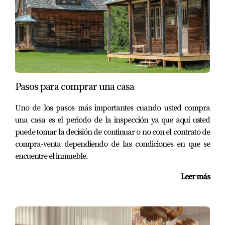
✅ Administración profesional incluida
✅ Enfoque integral en bienestar y estilo de vida
✅ Entrada temprana con alto potencial de retorno
🎥 Conoce más en nuestro webinar exclusivo
¿Quieres descubrir todos los detalles de este desarrollo
Pasos para comprar una casa
extraordinario y cómo puedes ser parte de él desde ya?
Uno de los pasos más importantes cuando usted compra
👇 Haz clic aquí para ver el video completo:
una casa es el periodo de la inspección ya que aquí usted
puede tomar la decisión de continuar o no con el contrato de
🔗
Ver webinar de Ombelle Fort Lauderdale
compra-venta dependiendo de las condiciones en que se
encuentre el inmueble.
Leer más