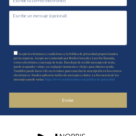
Acepto los términos y condiciones y la Política de privacidad proporcionados
por la empresa. Acepto ser contactado por Norbis Gonzalez Lara Por llamada,
correo electrónico y mensaje de texto. Para dejar de recibir mensajes de texto,
puede responder «stop» en cualquier momento o «help» para obtener ayuda.
También puede hacer clic en el enlace para cancelar la suscripción en los correos
electrónicos. Pueden aplicarse tarifas de mensajes y datos. La frecuencia de los
mensajes puede variar.
https://www.norbisrealtor.com/politica-de-privacidad
Enviar