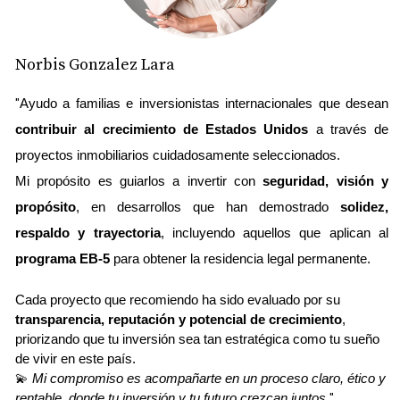
Coworking, spa, piscinas, sala de música y espacios
Norbis Gonzalez Lara
de relajación
"
Ayudo a familias e inversionistas internacionales que desean 
Precios desde aproximadamente
USD 460,000
contribuir al crecimiento de Estados Unidos
 a través de 
Ubicación estratégica:
300 NE 3rd Ave, Fort
proyectos inmobiliarios cuidadosamente seleccionados.
Lauderdale
Mi propósito es guiarlos a invertir con 
seguridad, visión y 
propósito
, en desarrollos que han demostrado 
solidez, 
respaldo y trayectoria
, incluyendo aquellos que aplican al 
📍 ¿Por qué invertir en Fort Lauderdale?
programa EB-5
 para obtener la residencia legal permanente.
Fort Lauderdale se ha convertido en uno de los mercados
Cada proyecto que recomiendo ha sido evaluado por su 
inmobiliarios más atractivos de Florida gracias a:
transparencia, reputación y potencial de crecimiento
, 
priorizando que tu inversión sea tan estratégica como tu sueño 
Su
ubicación estratégica
entre Miami y Palm Beach
de vivir en este país.
💫 
Mi compromiso es acompañarte en un proceso claro, ético y 
rentable, donde tu inversión y tu futuro crezcan juntos.
"