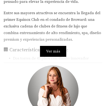
pensado para elevar la experiencia de vida.
Entre sus mayores atractivos se encuentra la llegada del
primer Equinox Club en el condado de Broward
: una
exclusiva cadena de clubes de fitness de lujo que
combina entrenamiento de alto rendimiento, spa, diseño
premium y experiencias personalizadas.
🏢 Características destacadas:
Ver más
Dos torres de 43 pisos con diseño innovador
Studios, 1, 2 y 3 habitaciones, más penthouses de
alto nivel
Unidades completamente amobladas y listas para
habitar o alquilar
Gimnasio
Equinox
exclusivo de más de 3.250 m²