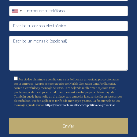
Acepto los términos y condiciones y la Política de privacidad proporcionados
por la empresa. Acepto ser contactado por Norbis Gonzalez Lara Por llamada,
correo electrónico y mensaje de texto. Para dejar de recibir mensajes de texto,
puede responder «stop» en cualquier momento o «help» para obtener ayuda.
También puede hacer clic en el enlace para cancelar la suscripción en los correos
electrónicos. Pueden aplicarse tarifas de mensajes y datos. La frecuencia de los
mensajes puede variar.
https://www.norbisrealtor.com/politica-de-privacidad
Enviar