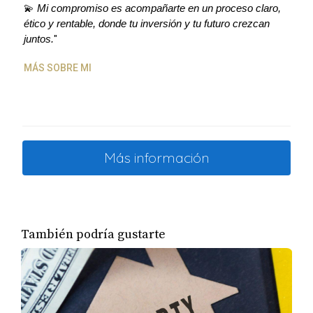
💫 
Mi compromiso es acompañarte en un proceso claro, 
¡Contáctenos hoy mismo! Juntos podemos explorar
ético y rentable, donde tu inversión y tu futuro crezcan 
todas las oportunidades de inversión que los
juntos.
"
Estados Unidos tiene para ofrecer, asegurando que
MÁS SOBRE MI
este 2025 sea un año de crecimiento, rentabilidad y
éxito para usted y su familia.
Más información
También podría gustarte