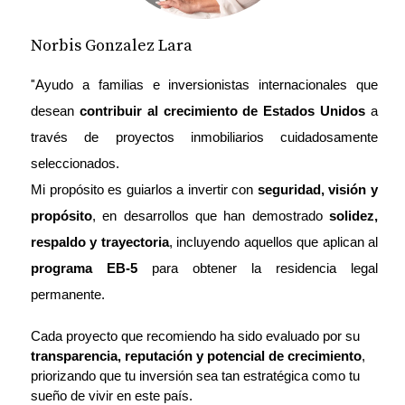
En resumen, El 2025 será un año de posibilidades y
Norbis Gonzalez Lara
crecimiento; es el año perfecto para dar el siguiente
paso en su jornada como inversionista en los
"
Ayudo a familias e inversionistas internacionales que 
Estados Unidos. Ya sea que opte por el Programa
desean 
contribuir al crecimiento de Estados Unidos
 a 
EB-5, se sienta atraído por las opciones de
través de proyectos inmobiliarios cuidadosamente 
rentabilidad garantizada en el mercado
seleccionados.
inmobiliario, o desee explorar otros sectores
Mi propósito es guiarlos a invertir con 
seguridad, visión y 
estratégicos, las oportunidades son infinitas.
propósito
, en desarrollos que han demostrado 
solidez, 
respaldo y trayectoria
, incluyendo aquellos que aplican al 
Recuerde que contar con un Realtor experimentado
programa EB-5
 para obtener la residencia legal 
y un aliado profesional a su lado puede hacer toda
permanente.
la diferencia. No solo se trata de invertir, sino de
invertir de manera inteligente, respaldado por
Cada proyecto que recomiendo ha sido evaluado por su 
herramientas de vanguardia y un conocimiento
transparencia, reputación y potencial de crecimiento
, 
priorizando que tu inversión sea tan estratégica como tu 
profundo del mercado.
sueño de vivir en este país.