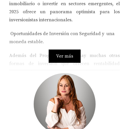
inmobiliario o invertir en sectores emergentes, el
2025 ofrece un panorama optimista para los
inversionistas internacionales.
Oportunidades de Inversión con Seguridad y una
moneda estable.
Además del Programa EB-5, hay muchas otras
Ver más
formas de inversión que ofrecen rentabilidad
garantizada y le permiten maximizar su capital.
Algunas opciones particularmente atractivas
incluyen:
*Inversiones Inmobiliarias en Proyectos de Renta
*Programas de Rentabilidad Fija en Sectores
Estratégicos.