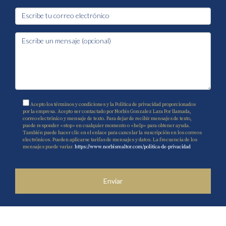
Acepto los términos y condiciones y la Política de privacidad proporcionados
por la empresa. Acepto ser contactado por Norbis Gonzalez Lara Por llamada,
correo electrónico y mensaje de texto. Para dejar de recibir mensajes de texto,
puede responder «stop» en cualquier momento o «help» para obtener ayuda.
También puede hacer clic en el enlace para cancelar la suscripción en los correos
electrónicos. Pueden aplicarse tarifas de mensajes y datos. La frecuencia de los
mensajes puede variar.
https://www.norbisrealtor.com/politica-de-privacidad
Enviar