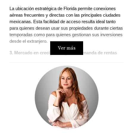
La ubicación estratégica de Florida permite conexiones 
aéreas frecuentes y directas con las principales ciudades 
mexicanas. Esta facilidad de acceso resulta ideal tanto 
para quienes desean usar sus propiedades durante ciertas 
temporadas como para quienes gestionan sus inversiones 
desde el extranjero.
Ver más
3. Mercado en crecimiento y alta demanda de rentas
Florida, y particularmente ciudades como Miami o Fort 
Lauderdale, cuentan con un mercado inmobiliario dinámico 
y con alta demanda de alquileres. Esto representa una 
gran oportunidad para quienes buscan obtener ingresos 
por rentas, ya sea a mediano o corto plazo.
Además, proyectos que permiten la renta vacacional o de 
corta estancia se han convertido en una alternativa muy 
rentable y flexible.
4. Incentivos migratorios y programas de inversión