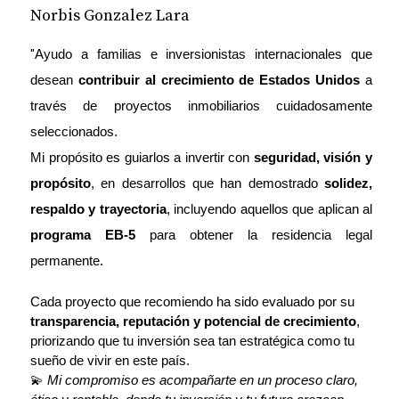
Norbis Gonzalez Lara
Para algunos inversionistas, la posibilidad de optar a 
beneficios migratorios también representa un factor 
decisivo. Programas como la visa EB-5 (para inversiones 
"
Ayudo a familias e inversionistas internacionales que 
mayores) o la visa E-2 (en algunos casos, con estructuras 
desean 
contribuir al crecimiento de Estados Unidos
 a 
adecuadas), pueden estar en el radar de quienes buscan 
través de proyectos inmobiliarios cuidadosamente 
una proyección a largo plazo en EE.UU.
seleccionados.
5. Atractivo estilo de vida
Mi propósito es guiarlos a invertir con 
seguridad, visión y 
Florida ofrece calidad de vida, clima cálido, una comunidad 
propósito
, en desarrollos que han demostrado 
solidez, 
hispana diversa, gastronomía, playas, seguridad y 
respaldo y trayectoria
, incluyendo aquellos que aplican al 
oportunidades. Todo esto ha hecho que no solo se invierta 
programa EB-5
 para obtener la residencia legal 
por rentabilidad, sino también por el deseo de tener una 
segunda residencia en un lugar cómodo y vibrante.
permanente.
Cada proyecto que recomiendo ha sido evaluado por su 
transparencia, reputación y potencial de crecimiento
, 
En resumen:
priorizando que tu inversión sea tan estratégica como tu 
sueño de vivir en este país.
Invertir en bienes raíces en Florida no es solo una decisión 
💫 
Mi compromiso es acompañarte en un proceso claro, 
financiera, sino también estratégica. La combinación de 