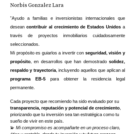
Norbis Gonzalez Lara
Diplomáticas
Las relaciones entre Colombia y EE. UU. siempre
"
Ayudo a familias e inversionistas internacionales que 
han sido clave para los colombianos que buscan
desean 
contribuir al crecimiento de Estados Unidos
 a 
invertir o migrar a este país. Sin embargo, con los
través de proyectos inmobiliarios cuidadosamente 
recientes acontecimientos desde el ámbito político
seleccionados.
entre Colombia y Estados Unidos, el panorama
Mi propósito es guiarlos a invertir con 
seguridad, visión y 
podría tornarse más incierto. Las sanciones
propósito
, en desarrollos que han demostrado 
solidez, 
económicas o las restricciones en los procesos
respaldo y trayectoria
, incluyendo aquellos que aplican al 
migratorios y financieros podrían hacer más difícil
programa EB-5
 para obtener la residencia legal 
mover capital y acceder a oportunidades de
permanente.
inversión.
Cada proyecto que recomiendo ha sido evaluado por su 
Si eres colombiano y tienes pensado diversificar tu
transparencia, reputación y potencial de crecimiento
, 
portafolio con propiedades en Miami, es crucial que
priorizando que tu inversión sea tan estratégica como tu 
sueño de vivir en este país.
tomes acción antes de que las condiciones se
💫 
Mi compromiso es acompañarte en un proceso claro, 
vuelvan más restrictivas.