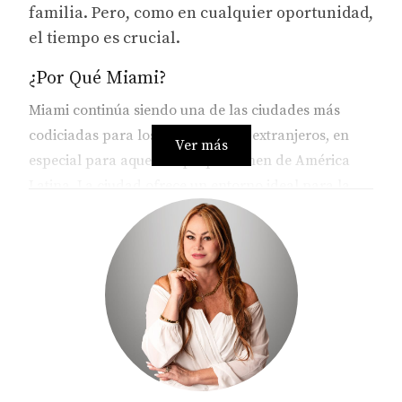
familia. Pero, como en cualquier oportunidad,
el tiempo es crucial.
¿Por Qué Miami?
Miami continúa siendo una de las ciudades más
codiciadas para los inversionistas extranjeros, en
Ver más
especial para aquellos que provienen de América
Latina. La ciudad ofrece un entorno ideal para la
inversión inmobiliaria gracias a su creciente
mercado, su proximidad a América Latina, y el
respaldo de un sistema financiero estable. Sin
embargo, las recientes tensiones diplomáticas entre
Colombia y Estados Unidos podrían complicar la
facilidad con la que los inversionistas colombianos
puedan acceder al mercado estadounidense.
Posibles Impactos de las Relaciones