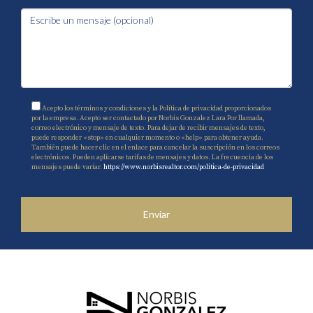
Acepto los términos y condiciones y la Política de privacidad proporcionados
por la empresa. Acepto ser contactado por Norbis Gonzalez Lara Por llamada,
correo electrónico y mensaje de texto. Para dejar de recibir mensajes de texto,
puede responder «stop» en cualquier momento o «help» para obtener ayuda.
También puede hacer clic en el enlace para cancelar la suscripción en los correos
electrónicos. Pueden aplicarse tarifas de mensajes y datos. La frecuencia de los
mensajes puede variar.
https://www.norbisrealtor.com/politica-de-privacidad
Enviar