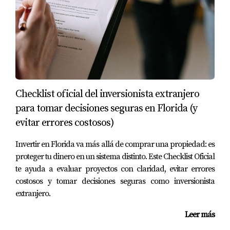
puedan surgir en las relaciones diplomáticas.
Miami sigue siendo el destino predilecto, y ahora
más que nunca, es el momento de tomar decisiones
estratégicas que te aseguren el éxito a largo plazo.
¡La oportunidad es ahora!
Checklist oficial del inversionista extranjero
La situación política actual puede ser preocupante,
para tomar decisiones seguras en Florida (y
pero también abre una ventana de oportunidad
evitar errores costosos)
para los inversionistas que saben actuar a tiempo. Si
tienes dudas sobre cómo proteger tu dinero o cómo
Invertir en Florida va más allá de comprar una propiedad: es
acceder a las mejores oportunidades de inversión en
proteger tu dinero en un sistema distinto. Este Checklist Oficial
Miami, contáctame. Como especialista en inversiones
te ayuda a evaluar proyectos con claridad, evitar errores
costosos y tomar decisiones seguras como inversionista
y visas, puedo ayudarte a entender todas las
extranjero.
opciones disponibles para ti y tu familia.
Leer más
No dejes que la incertidumbre se convierta en un