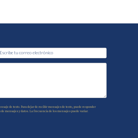
nsaje de texto. Para dejar de recibir mensajes de texto, puede responder
s de mensajes y datos. La frecuencia de los mensajes puede variar.