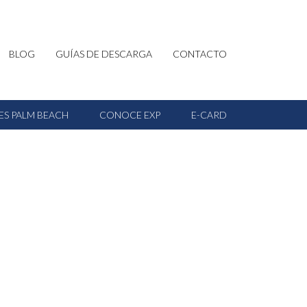
BLOG
GUÍAS DE DESCARGA
CONTACTO
ES PALM BEACH
CONOCE EXP
E-CARD