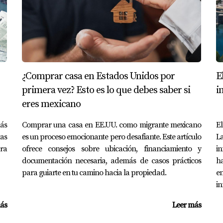
¿Comprar casa en Estados Unidos por
E
primera vez? Esto es lo que debes saber si
i
eres mexicano
más
Comprar una casa en EE.UU. como migrante mexicano
El
as
es un proceso emocionante pero desafiante. Este artículo
La
ra
ofrece consejos sobre ubicación, financiamiento y
i
documentación necesaria, además de casos prácticos
ha
para guiarte en tu camino hacia la propiedad.
e
in
ás
Leer más