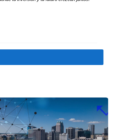
significa que no solo estás mejorando tu
residentes. Las actividades organizadas
no social, sino que también crea un lugar
 vida saludable y sostenible en un entorno
nidad orgánica donde cada día se celebra el
u sueño en Arden Palm Beach.