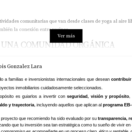
idades comunitarias que van desde clases de yoga al aire libr
ambién la conexión entre vecinos.
Ver más
EN UNA COMUNIDAD ORGÁNICA
erie de beneficios que impactan positivamente tanto a nivel 
is Gonzalez Lara
o a familias e inversionistas internacionales que desean 
contribui
s comprobados en nuestra salud mental y física. Estudios han
oyectos inmobiliarios cuidadosamente seleccionados.
s bajos de estrés y ansiedad. En Arden, puedes disfrutar de ac
opósito es guiarlos a invertir con 
seguridad, visión y propósito
,
ás saludable.
ldo y trayectoria
, incluyendo aquellos que aplican al 
programa EB-
proyecto que recomiendo ha sido evaluado por su 
transparencia, r
mo Arden Palm Beach, estás tomando una decisión consciente h
izando que tu inversión sea tan estratégica como tu sueño de vivir en 
 compromiso es acompañarte en un proceso claro, ético y rentable, do