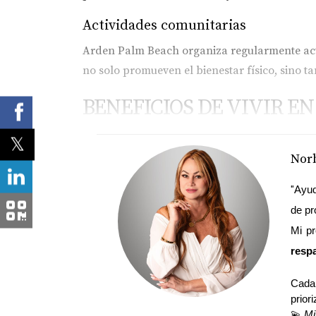
Actividades comunitarias
Arden Palm Beach organiza regularmente activ
no solo promueven el bienestar físico, sino t
BENEFICIOS DE VIVIR 
Vivir en Arden Palm Beach trae consigo una s
Norb
Salud y bienestar
"
Ayud
Una vida rodeada de naturaleza tiene efecto
de pr
de espacios verdes tienden a tener niveles má
Mi pr
yoga, lo cual contribuye a un estilo de vida m
respa
Sostenibilidad ambiental
Cada 
Al elegir vivir en una comunidad orgánica co
prior
💫 
Mi