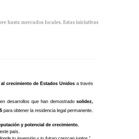
e hasta mercados locales. Estas iniciativas
personal como comunitario.
r al crecimiento de Estados Unidos
 a través 
 demostrado que las personas que viven cerca
tividades al aire libre como caminatas y
 en desarrollos que han demostrado 
solidez, 
5
 para obtener la residencia legal permanente.
eputación y potencial de crecimiento
, 
acia la sostenibilidad. Las prácticas
este país.
nde tu inversión y tu futuro crezcan juntos.
"