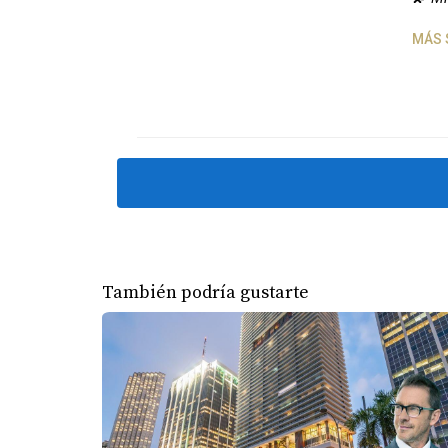
ecológicas implementadas aquí ayudan a conse
calidad de vida, sino también contribuyendo 
MÁS 
Sentido de comunidad
Una de las mayores ventajas de vivir en Arden
permiten a las personas conocerse mejor y cre
seguro y acogedor donde todos se sienten co
CONCLUSIÓN
Arden Palm Beach representa mucho más que un
También podría gustarte
vibrante y acogedor. La última casa disponib
bienestar y la conexión con la naturaleza. N
Para conocer más sobre las casas disponible