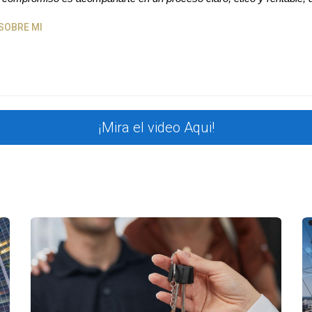
rvar recursos naturales y reducir la huella de carbono. Esto 
a un futuro más verde.
SOBRE MI
 es el fuerte sentido de comunidad que se fomenta entre los 
ar lazos duraderos. Esto no solo mejora la calidad del entor
mo en casa.
¡Mira el video Aqui!
a simple vivienda; es una invitación a adoptar un estilo de
le es tu oportunidad para ser parte de esta innovadora comu
o pierdas esta oportunidad única; tu puedes hacer realidad t
s en Arden Palm Beach, Haz clic en el botón de abajo