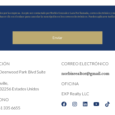
dos por la empresa. Acepto ser contactado por Norbis Gonzalez Lara Por llamada, correo electrónico y me
r clic en el enlace para cancelar la suscripción en los correos electrónicos. Pueden aplicarse tarifa
Enviar
CIÓN
CORREO ELECTRÓNICO
Deerwood Park Blvd Suite
norbisrealtor@gmail.com
ille,
OFICINA
 32256 Estados Unidos
EXP Realty LLC
FONO
61 335 6655