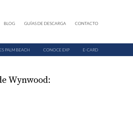
BLOG
GUÍAS DE DESCARGA
CONTACTO
ES PALM BEACH
CONOCE EXP
E-CARD
s de Wynwood: