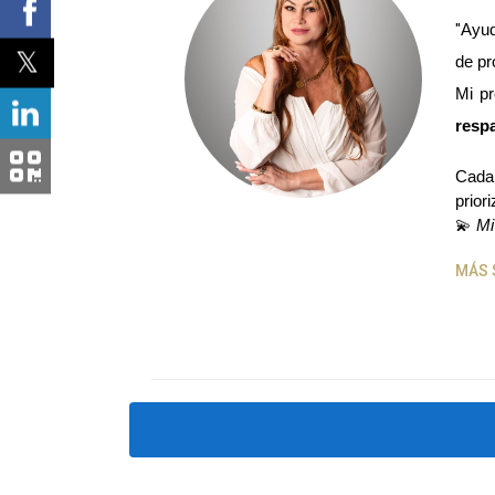
"
Ayud
de pr
Mi pr
respa
Cada 
prior
💫 
Mi
MÁS 