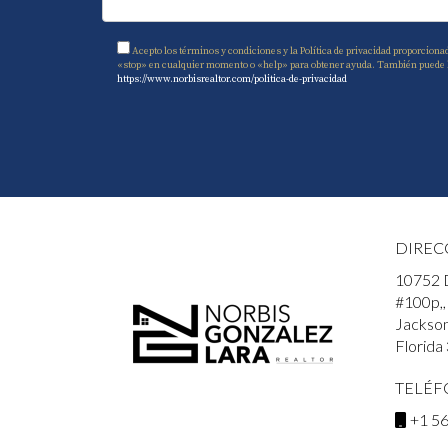
Acepto los términos y condiciones y la Política de privacidad proporciona
«stop» en cualquier momento o «help» para obtener ayuda. También puede hace
https://www.norbisrealtor.com/politica-de-privacidad
DIREC
10752 
#100p,,
Jacksonv
Florida
TELÉ
+1 5