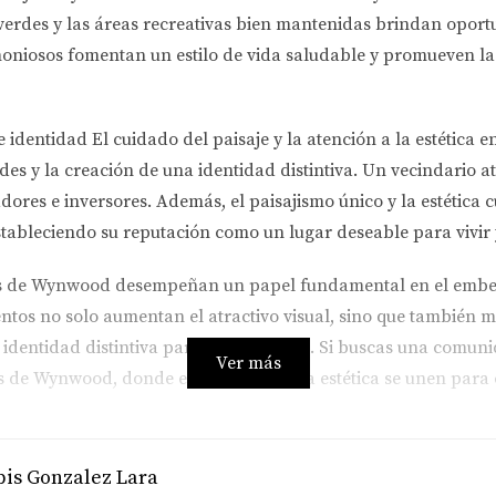
s verdes y las áreas recreativas bien mantenidas brindan oportu
armoniosos fomentan un estilo de vida saludable y promueven la
e identidad El cuidado del paisaje y la atención a la estéti
des y la creación de una identidad distintiva. Un vecindario 
dores e inversores. Además, el paisajismo único y la estétic
stableciendo su reputación como un lugar deseable para vivir y
des de Wynwood desempeñan un papel fundamental en el embell
ntos no solo aumentan el atractivo visual, sino que también me
 identidad distintiva para el vecindario. Si buscas una comun
Ver más
s de Wynwood, donde el paisajismo y la estética se unen para
is Gonzalez Lara