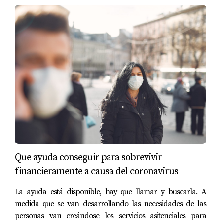
Tu propiedad envejece mejor y vale más.
5. Transparencia = 
tranquilidad
Las empresas que cotizan deben publicar:
reportes financieros
movimientos internos
estados trimestrales
proyecciones
informes de riesgo
Que ayuda conseguir para sobrevivir
financieramente a causa del coronavirus
Y toda esa información es pública.
La ayuda está disponible, hay que llamar y buscarla. A
👉 
Cuando todo está a la vista, tu inversión está 
medida que se van desarrollando las necesidades de las
protegida.
personas van creándose los servicios asitenciales para