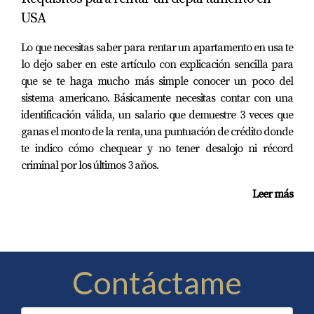
✔ menos vacancia
USA
✔ flujo de caja más estable
Lo que necesitas saber para rentar un apartamento en usa te
Conclusión
lo dejo saber en este artículo con explicación sencilla para
que se te haga mucho más simple conocer un poco del
Cuando inviertes desde otro país, quieres una inversión:
sistema americano. Básicamente necesitas contar con una
identificación válida, un salario que demuestre 3 veces que
segura,
ganas el monto de la renta, una puntuación de crédito donde
estable,
te indico cómo chequear y no tener desalojo ni récord
organizada,
criminal por los últimos 3 años.
predecible
y con mínima posibilidad de sorpresas.
Leer más
Una marca que cotiza en bolsa te ofrece exactamente 
eso:
✔ control
✔ auditoría
Contáctame
✔ profesionalismo
✔ calidad
✔ estabilidad