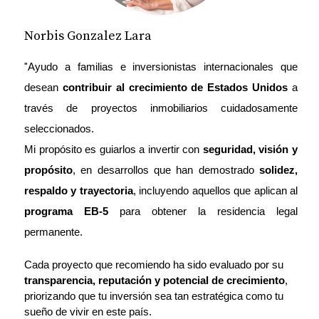
cuidan la administración del edificio
protegen la experiencia del usuario final
Norbis Gonzalez Lara
"
Ayudo a familias e inversionistas internacionales que 
Para ti como inversionista extranjero, esto se traduce en:
desean 
contribuir al crecimiento de Estados Unidos
 a 
✔ menos sorpresas
través de proyectos inmobiliarios cuidadosamente 
✔ menos fallas
✔ menos gastos inesperados
seleccionados.
✔ mejor calidad final
Mi propósito es guiarlos a invertir con 
seguridad, visión y 
3. La revalorización es 
propósito
, en desarrollos que han demostrado 
solidez, 
respaldo y trayectoria
, incluyendo aquellos que aplican al 
más sólida cuando la 
programa EB-5
 para obtener la residencia legal 
permanente.
marca es fuerte
Cada proyecto que recomiendo ha sido evaluado por su 
El mercado confía más en:
transparencia, reputación y potencial de crecimiento
, 
priorizando que tu inversión sea tan estratégica como tu 
empresas serias
sueño de vivir en este país.