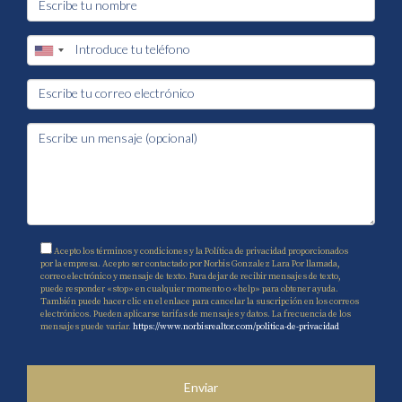
✔ revalorización
✔ transparencia
En pocas palabras:
una marca fuerte reduce tu riesgo y aumenta tu 
tranquilidad.
Y en inversión internacional…
la tranquilidad vale oro.
Aquí no apuestas. Construyes.
Acepto los términos y condiciones y la Política de privacidad proporcionados
por la empresa. Acepto ser contactado por Norbis Gonzalez Lara Por llamada,
correo electrónico y mensaje de texto. Para dejar de recibir mensajes de texto,
puede responder «stop» en cualquier momento o «help» para obtener ayuda.
También puede hacer clic en el enlace para cancelar la suscripción en los correos
electrónicos. Pueden aplicarse tarifas de mensajes y datos. La frecuencia de los
mensajes puede variar.
https://www.norbisrealtor.com/politica-de-privacidad
Enviar