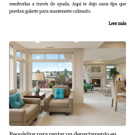
resolverlas a través de ayuda. Aquí te dejo unos tips que
6. Es más fácil alquilar 
puedan guiarte para mantenerte calmado.
una propiedad 
Leer más
respaldada por una 
marca fuerte
Los huéspedes, turistas o inquilinos prefieren:
edificios modernos
marcas conocidas
administraciones organizadas
calidad consistente
Esto se traduce directamente en:
✔ mayor ocupación
✔ mejores tarifas
Requisitos para rentar un departamento en