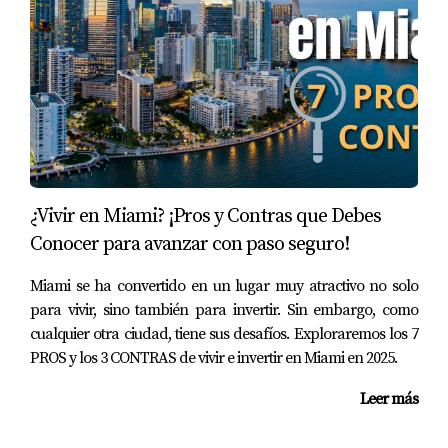
Uno de los mayores riesgos para el inversionista 
extranjero es este:
❌ mala administración
❌ mantenimiento deficiente
❌ fondos del edificio mal manejados
❌ gastos inesperados
❌ deterioro acelerado
Con una marca pública, eso no pasa.
¿Vivir en Miami? ¡Pros y Contras que Debes
¿Por qué?
Conocer para avanzar con paso seguro!
Porque tienen:
Miami se ha convertido en un lugar muy atractivo no solo
para vivir, sino también para invertir. Sin embargo, como
auditorías
cualquier otra ciudad, tiene sus desafíos. Exploraremos los 7
procedimientos
PROS y los 3 CONTRAS de vivir e invertir en Miami en 2025.
manuales
gerencias completas
Leer más
estandarización
reputación que defender