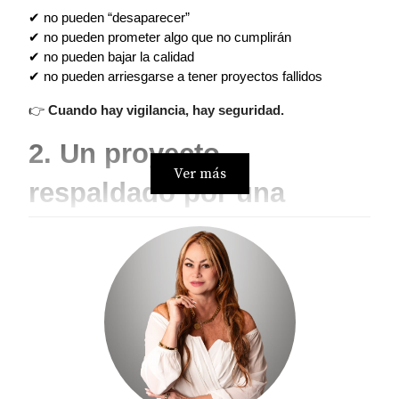
✔ no pueden “desaparecer”
✔ no pueden prometer algo que no cumplirán
✔ no pueden bajar la calidad
✔ no pueden arriesgarse a tener proyectos fallidos
👉 
Cuando hay vigilancia, hay seguridad.
2. Un proyecto 
Ver más
respaldado por una 
marca pública tiene 
menor riesgo operativo
Las empresas que cotizan:
tienen más capital
tienen acceso a mejores financiamientos
mantienen altos estándares de construcción