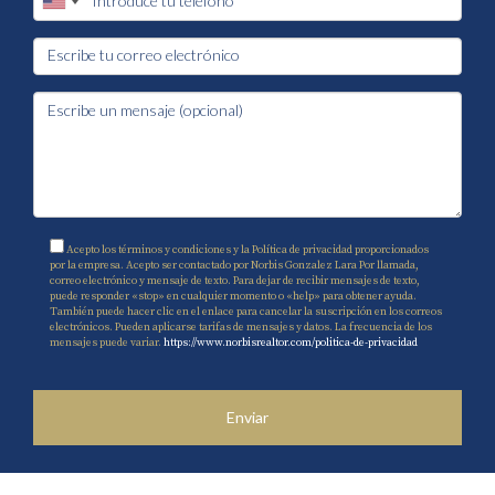
Acepto los términos y condiciones y la Política de privacidad proporcionados
por la empresa. Acepto ser contactado por Norbis Gonzalez Lara Por llamada,
correo electrónico y mensaje de texto. Para dejar de recibir mensajes de texto,
puede responder «stop» en cualquier momento o «help» para obtener ayuda.
También puede hacer clic en el enlace para cancelar la suscripción en los correos
electrónicos. Pueden aplicarse tarifas de mensajes y datos. La frecuencia de los
mensajes puede variar.
https://www.norbisrealtor.com/politica-de-privacidad
Enviar