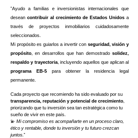
inteligentes con ventanas de impacto, a partir
"
Ayudo a familias e inversionistas internacionales que 
de tres habitaciones, una o dos plantas con
desean 
contribuir al crecimiento de Estados Unidos
 a 
hermosos jardines y algo muy importante,
través de proyectos inmobiliarios cuidadosamente 
contactándome puedo lograr para ti los mejores
seleccionados.
incentivos para ahorrar en los gastos que se
Mi propósito es guiarlos a invertir con 
seguridad, visión y 
generan por la compra de una vivienda.
propósito
, en desarrollos que han demostrado 
solidez, 
Disfrutar
e invertir en calidad de vida siempre
respaldo y trayectoria
, incluyendo aquellos que aplican al 
debe ser una prioridad.
programa EB-5
 para obtener la residencia legal 
permanente.
Cada proyecto que recomiendo ha sido evaluado por su 
transparencia, reputación y potencial de crecimiento
, 
priorizando que tu inversión sea tan estratégica como tu 
sueño de vivir en este país.
💫 
Mi compromiso es acompañarte en un proceso claro, 
ético y rentable, donde tu inversión y tu futuro crezcan 
juntos.
"