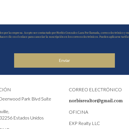
dos por la empresa. Acepto ser contactado por Norbis Gonzalez Lara Por llamada, correo electrónico y me
r clic en el enlace para cancelar la suscripción en los correos electrónicos. Pueden aplicarse tarifa
Enviar
CIÓN
CORREO ELECTRÓNICO
Deerwood Park Blvd Suite
norbisrealtor@gmail.com
ille,
OFICINA
 32256 Estados Unidos
EXP Realty LLC