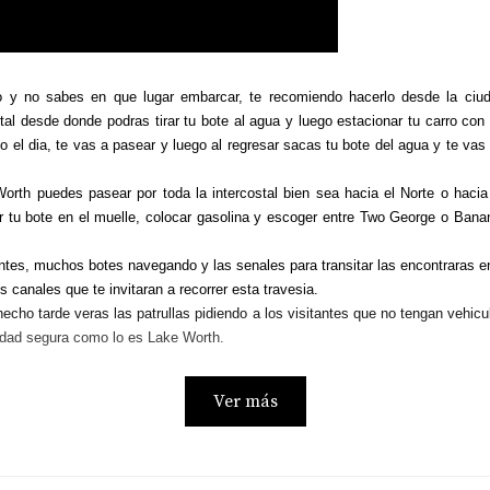
 y no sabes en que lugar embarcar, te recomiendo hacerlo desde la ciu
al desde donde podras tirar tu bote al agua y luego estacionar tu carro con 
o el dia, te vas a pasear y luego al regresar sacas tu bote del agua y te vas 
h puedes pasear por toda la intercostal bien sea hacia el Norte o hacia e
tu bote en el muelle, colocar gasolina y escoger entre Two George o Banana
es, muchos botes navegando y las senales para transitar las encontraras en 
 canales que te invitaran a recorrer esta travesia.
echo tarde veras las patrullas pidiendo a los visitantes que no tengan vehicul
iudad segura como lo es Lake Worth.
Ver más