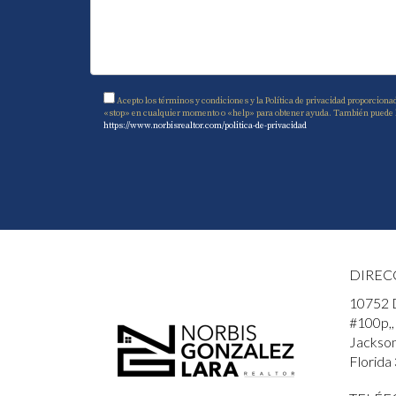
Acepto los términos y condiciones y la Política de privacidad proporciona
«stop» en cualquier momento o «help» para obtener ayuda. También puede hace
https://www.norbisrealtor.com/politica-de-privacidad
DIREC
10752 
#100p,,
Jacksonv
Florida