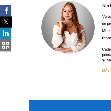
Norb
"
Ayud
de pr
Mi pr
respa
Cada 
prior
💫 
Mi
MÁS 