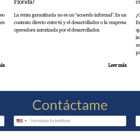
Florida?
c
so
La renta garantizada no es un “acuerdo informal”. Es un
¿
es
contrato directo entre tú y el desarrollador o la empresa
Es
operadora autorizada por el desarrollador.
q
im
a
pa
ás
Leer más
Contáctame