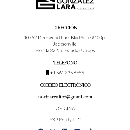
la visa y cómo estructurar correctamente el proceso
puede marcar una gran diferencia.
📩 Si deseas explorar oportunidades inmobiliarias y
DIRECCIÓN
comunidades en crecimiento en Florida, Norbis
10752 Deerwood Park Blvd Suite #100p,,
Realtor puede ayudarte a identificar opciones
Jacksonville,
alineadas con tus objetivos de inversión.
Florida 32256 Estados Unidos
TELÉFONO
+1 561 335 6655
CORREO ELECTRÓNICO
norbisrealtor@gmail.com
OFICINA
EXP Realty LLC