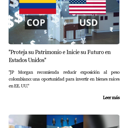
aspectos más importantes es demostrar que:
La inversión es real
Existe compromiso financiero
El capital está “en riesgo”
"Proteja su Patrimonio e Inicie su Futuro en
Estados Unidos"
Hay capacidad operativa del negocio
"JP Morgan recomienda reducir exposición al peso
Dependiendo del caso, parte de los fondos podrían
colombiano: una oportunidad para invertir en bienes raíces
combinar recursos propios y financiamiento, pero
en EE. UU."
esto debe estructurarse correctamente y siempre
Leer más
bajo orientación legal y financiera especializada.
💡 Cada caso puede manejarse de forma diferente.
¿Por qué Florida llama tanto