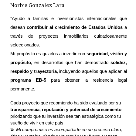
Norbis Gonzalez Lara
Entonces, ¿cómo entra el
"
Ayudo a familias e inversionistas internacionales que 
real estate en la
desean 
contribuir al crecimiento de Estados Unidos
 a 
conversación?
través de proyectos inmobiliarios cuidadosamente 
seleccionados.
El sector inmobiliario puede formar parte de una
Mi propósito es guiarlos a invertir con 
seguridad, visión y 
estrategia E-2 cuando existe una actividad comercial
propósito
, en desarrollos que han demostrado 
solidez, 
real alrededor de la inversión.
respaldo y trayectoria
, incluyendo aquellos que aplican al 
Por ejemplo:
programa EB-5
 para obtener la residencia legal 
permanente.
Operación de rentas vacacionales
Cada proyecto que recomiendo ha sido evaluado por su 
Gestión de propiedades
transparencia, reputación y potencial de crecimiento
, 
priorizando que tu inversión sea tan estratégica como tu 
Modelos de hospitalidad
sueño de vivir en este país.
💫 
Mi compromiso es acompañarte en un proceso claro, 