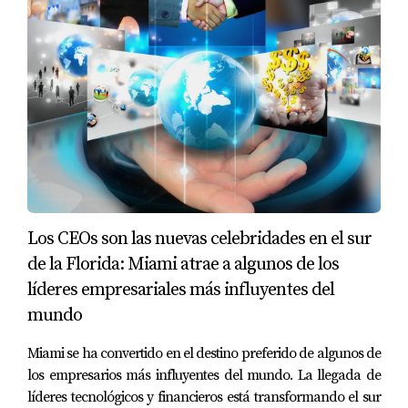
la atención?
Florida se ha convertido en uno de los estados más
observados por inversionistas internacionales
gracias a:
✔ Crecimiento constante
✔ Alta actividad turística
✔ Nuevas comunidades en expansión
✔ Mercado inmobiliario dinámico
Los CEOs son las nuevas celebridades en el sur
✔ Conexión internacional
de la Florida: Miami atrae a algunos de los
✔ Oportunidades en hospitalidad y rentas
líderes empresariales más influyentes del
Además, muchas zonas de Florida continúan
mundo
desarrollándose, generando interés entre quienes
Miami se ha convertido en el destino preferido de algunos de
buscan entrar temprano en mercados con potencial
los empresarios más influyentes del mundo. La llegada de
de crecimiento.
líderes tecnológicos y financieros está transformando el sur