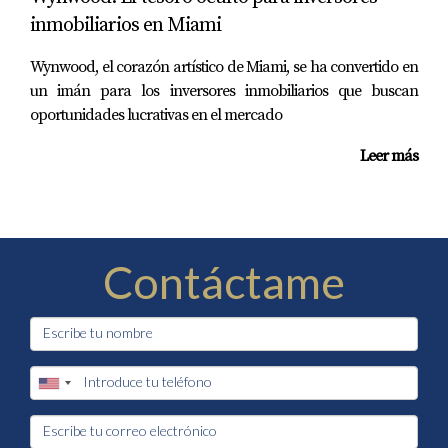
inmobiliarios en Miami
adecuados en cada área:
Wynwood, el corazón artístico de Miami, se ha convertido en
Realtor especializado
un imán para los inversores inmobiliarios que buscan
oportunidades lucrativas en el mercado
Abogado migratorio
Leer más
Asesor financiero
Contador o estructura corporativa
Comprar con visión
Contáctame
Actualmente, muchos inversionistas extranjeros
están buscando algo más que una simple compra
inmobiliaria.
Buscan:
✔ diversificar patrimonio