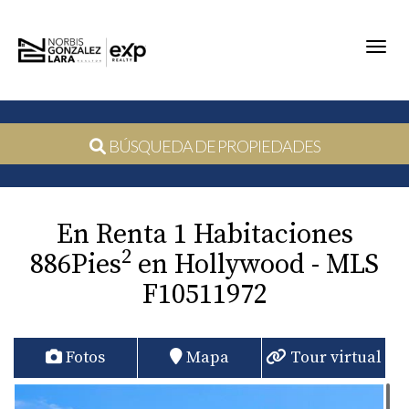
Toggl
BÚSQUEDA DE PROPIEDADES
En Renta 1 Habitaciones
2
886Pies
en Hollywood - MLS
F10511972
Fotos
Mapa
Tour virtual