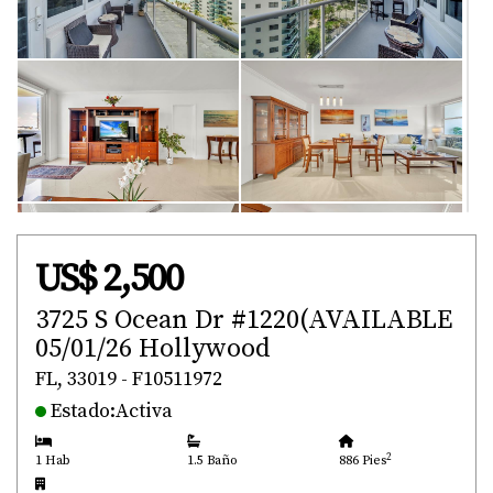
US$ 2,500
3725 S Ocean Dr #1220(AVAILABLE
05/01/26 Hollywood
FL, 33019 - F10511972
Estado:Activa
2
1 Hab
1.5 Baño
886 Pies