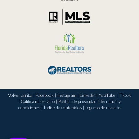
Volver arriba
|
Facebook
|
Instagram
|
Linkedin
|
YouTube
|
Tiktok
|
Califica mi servicio
|
Política de privacidad
|
Términos y
condiciones
|
Índice de contenidos
|
Ingreso de usuario