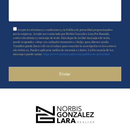
Acepto los términos y condiciones y la Política de privacidad proporcionados
por la empresa. Acepto ser contactado por Norbis Gonzalez Lara Por llamada,
correo electrónico y mensaje de texto. Para dejar de recibir mensajes de texto,
puede responder «stop» en cualquier momento o «help» para obtener ayuda.
También puede hacer clic en el enlace para cancelar la suscripción en los correos
electrónicos. Pueden aplicarse tarifas de mensajes y datos. La frecuencia de los
mensajes puede variar.
https://www.norbisrealtor.com/politica-de-privacidad
Enviar